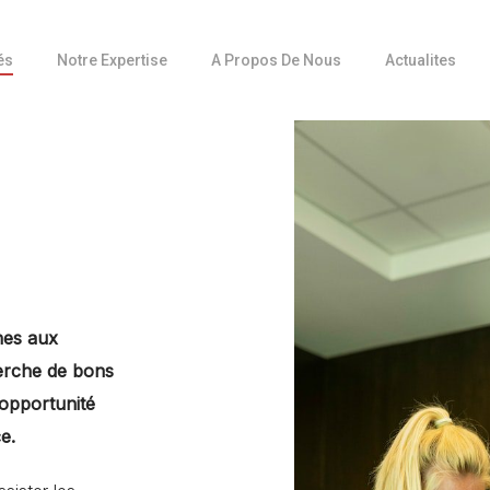
és
Notre Expertise
A Propos De Nous
Actualites
Achat d’espaces publicitaires
Communication IPO
Communication sur les produits
Communications stratégiques
Corporate Storytelling
Création de contenu
Gestion de crise
nes aux
Positionnement du CEO & Ghostwriting
herche de bons
 opportunité
ce.