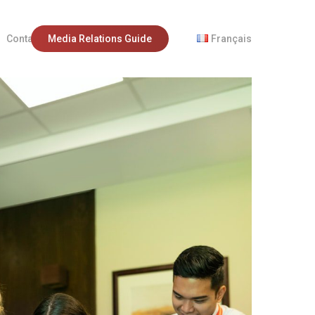
Contact
M
e
d
i
a
R
e
l
a
t
i
o
n
s
G
u
i
d
e
Français
Insights sociaux : un narratif basé sur des données
English
Lancement de produits
Nederlands
Media Training
Partenariats
Publicité Gratuite
Relations avec les médias
Communication Visuelle