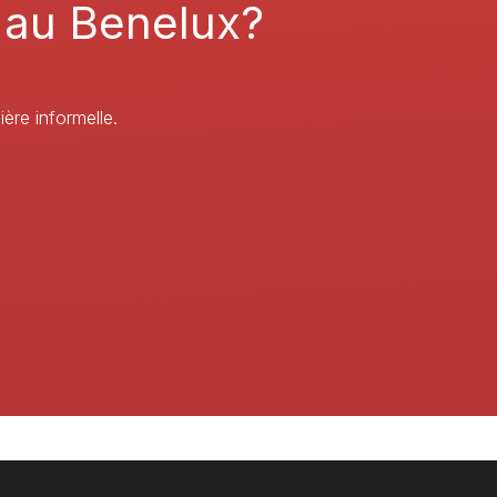
au
Benelux?
re informelle.