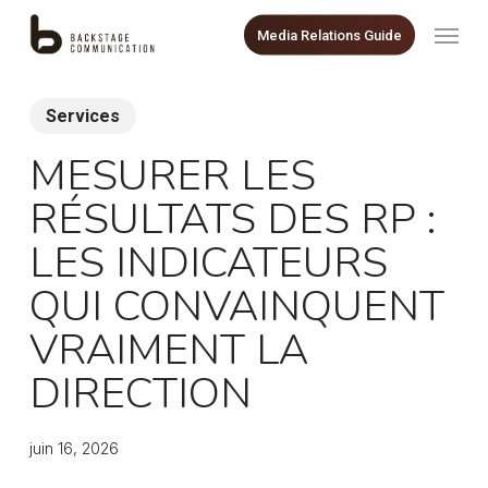
Skip
Menu
Media Relations Guide
to
main
content
Services
MESURER LES
RÉSULTATS DES RP :
LES INDICATEURS
QUI CONVAINQUENT
VRAIMENT LA
DIRECTION
juin 16, 2026