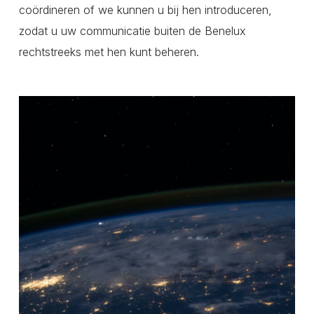
coördineren of we kunnen u bij hen introduceren,
zodat u uw communicatie buiten de Benelux
rechtstreeks met hen kunt beheren.