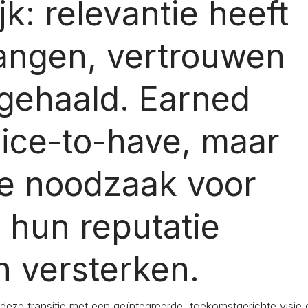
jk: relevantie heeft
vangen, vertrouwen
ngehaald. Earned
nice-to-have, maar
he noodzaak voor
e hun reputatie
n versterken.
deze transitie met een geïntegreerde, toekomstgerichte visie