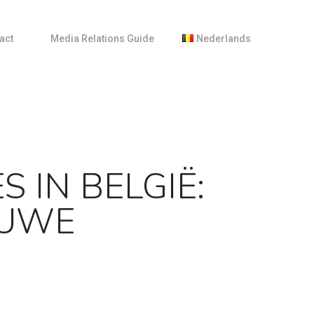
act
M
e
d
i
a
R
e
l
a
t
i
o
n
s
G
u
i
d
e
Nederlands
English
Français
ng
 IN BELGIË:
EUWE