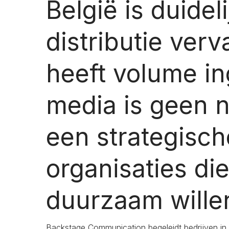
België is duideli
distributie ver
heeft volume i
media is geen 
een strategisc
organisaties di
duurzaam wille
Backstage Communication begeleidt bedrijven in 