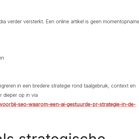
ia verder versterkt. Een online artikel is geen momentopnam
en
egreren in een bredere strategie rond taalgebruik, context en
 dieper op in via
oorbij-seo-waarom-een-ai-gestuurde-pr-strategie-in-de-