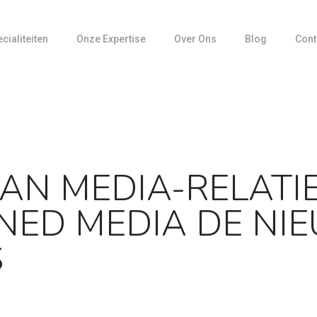
cialiteiten
Onze Expertise
Over Ons
Blog
Cont
Media Training
Mediarelaties
Partnerships
Productcommunicatie
Social insights: datagedreven storytelli
AN MEDIA-RELATIES
Strategische Communicatie
Visuele Communicatie
ED MEDIA DE NI
S