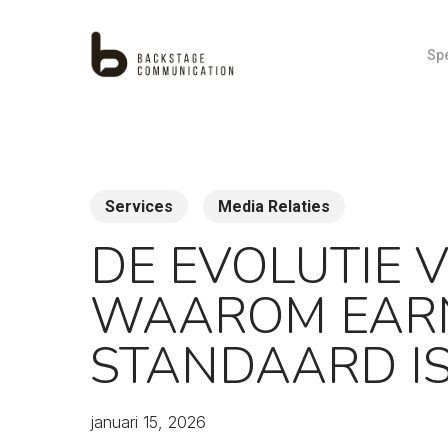
Skip
to
Spe
main
content
CEO-positionering & ghostwriting
Contentcreatie
Corporate storytelling
Services
Media Relaties
Crisis Management
Gratis Publiciteit
DE EVOLUTIE V
IPO-communicatie
Lanceringen
WAAROM EARN
Media Buying
STANDAARD I
januari 15, 2026