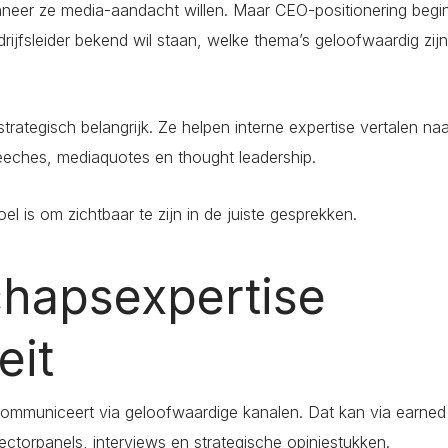
neer ze media-aandacht willen. Maar CEO-positionering begi
drijfsleider bekend wil staan, welke thema’s geloofwaardig zij
trategisch belangrijk. Ze helpen interne expertise vertalen naa
peeches, mediaquotes en thought leadership.
oel is om zichtbaar te zijn in de juiste gesprekken.
chapsexpertise
eit
 communiceert via geloofwaardige kanalen. Dat kan via earned
ectorpanels, interviews en strategische opiniestukken.