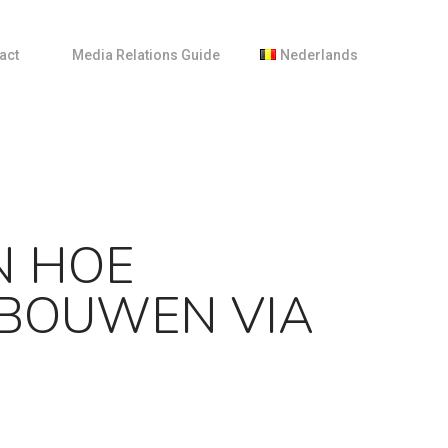
act
M
e
d
i
a
R
e
l
a
t
i
o
n
s
G
u
i
d
e
Nederlands
English
Français
ng
N HOE
PBOUWEN VIA