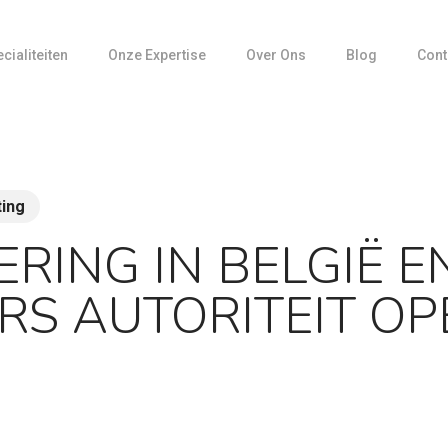
cialiteiten
Onze Expertise
Over Ons
Blog
Cont
Media Training
Mediarelaties
Partnerships
ting
Productcommunicatie
Social insights: datagedreven storytelli
ERING IN BELGIË E
Strategische Communicatie
Visuele Communicatie
ERS AUTORITEIT O