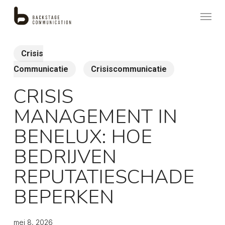
Skip
Menu
to
main
content
Crisis
Communicatie
Crisiscommunicatie
CRISIS
MANAGEMENT IN
BENELUX: HOE
BEDRIJVEN
REPUTATIESCHADE
BEPERKEN
mei 8, 2026