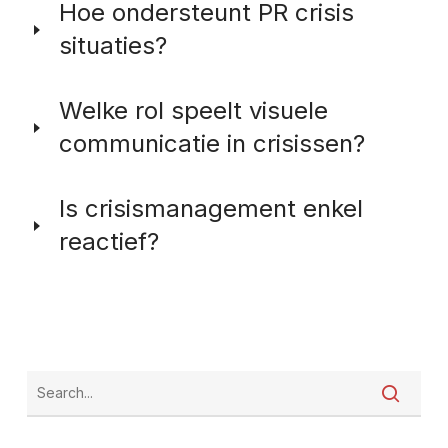
Hoe ondersteunt PR crisis
vertrouwen te behouden tijdens onzekerheid.
situaties?
PR zorgt voor gecoördineerde messaging, media
Welke rol speelt visuele
handling en stakeholdercommunicatie om reputatie te
communicatie in crisissen?
beschermen.
Het versterkt duidelijkheid en geloofwaardigheid via
Is crisismanagement enkel
consistente visuele communicatie.
reactief?
Nee. Het meest effectieve crisismanagement is
proactief en gebaseerd op voorbereiding en
gestructureerde communicatie.