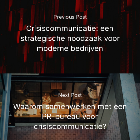
Previous Post
Crisiscommunicatie: een
strategische noodzaak voor
moderne bedrijven
Next Post
Waarom samenwerken met een
PR-bureau voor
crisiscommunicatie?