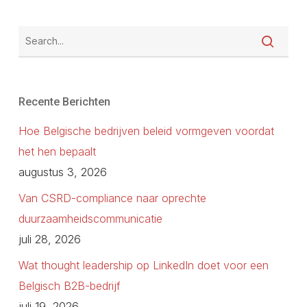
communicatie moet herleidbaar zijn naar een
kaders die investeerders gebruiken om ESG-risico te
verifieerbaar gegeven of engagement.
beoordelen — voornamelijk TCFD voor klimaat, en de
openbaarmakingscategorieën die investeerders
herkennen uit ESRS of GRI. De Belgische context —
inclusief de meertalige operationele omgeving, de
Recente Berichten
Belgische corporate governance-code en de
Hoe Belgische bedrijven beleid vormgeven voordat
specifieke regelgevingstijdlijn onder de omgezette
het hen bepaalt
CSRD — moet expliciet worden uitgelegd, want veel
augustus 3, 2026
internationale investeerders zijn er niet mee
vertrouwd.
Van CSRD-compliance naar oprechte
duurzaamheidscommunicatie
juli 28, 2026
Wat thought leadership op LinkedIn doet voor een
Belgisch B2B-bedrijf
juli 19, 2026