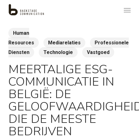
Skip
Menu
to
main
content
Human
Resources
Mediarelaties
Professionele
Diensten
Technologie
Vastgoed
MEERTALIGE ESG-
COMMUNICATIE IN
BELGIË: DE
GELOOFWAARDIGHEI
DIE DE MEESTE
BEDRIJVEN