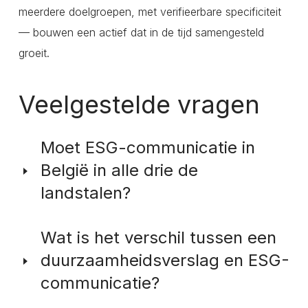
meerdere doelgroepen, met verifieerbare specificiteit
— bouwen een actief dat in de tijd samengesteld
groeit.
Veelgestelde vragen
Moet ESG-communicatie in
België in alle drie de
landstalen?
Er is geen wettelijke verplichting om ESG-
Wat is het verschil tussen een
communicatie (los van wettelijke rapportage) in alle
duurzaamheidsverslag en ESG-
drie de talen op te stellen. Bedrijven met stakeholders
communicatie?
in beide taalgemeenschappen — wat de meeste